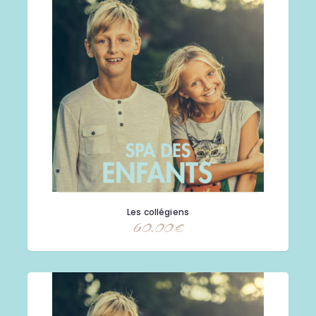
Les collégiens
60.00
€