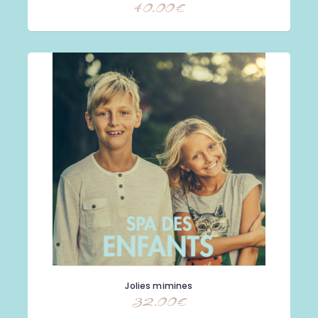
40.00
€
Jolies mimines
32.00
€