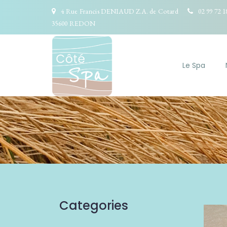
4 Rue Francis DENIAUD Z.A. de Cotard
02 99 72 1
35600 REDON
Le Spa
Categories