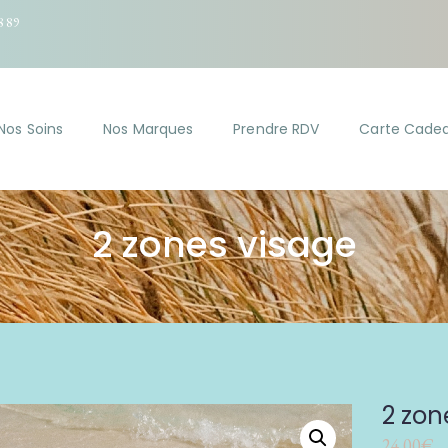
8 89
Nos Soins
Nos Marques
Prendre RDV
Carte Cade
2 zones visage
2 zon
24.00
€