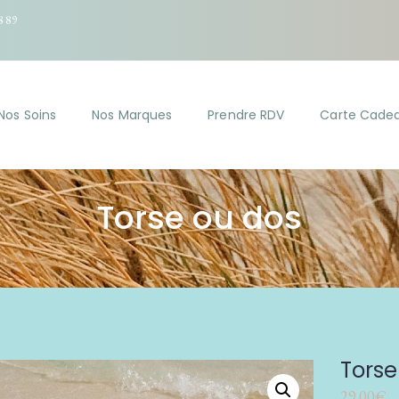
8 89
Nos Soins
Nos Marques
Prendre RDV
Carte Cade
Torse ou dos
Torse
29.00
€