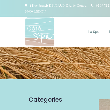
4 Rue Francis DENIAUD Z.A. de Cotard
02 99 72 1
35600 REDON
Le Spa
Categories